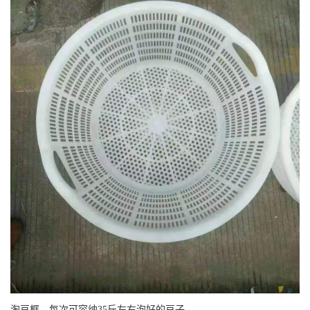
淘豆框，每次可容纳35斤左右泡好的豆子