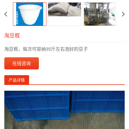
淘豆框
淘豆框，每次可容纳35斤左右泡好的豆子
在线咨询
产品详情