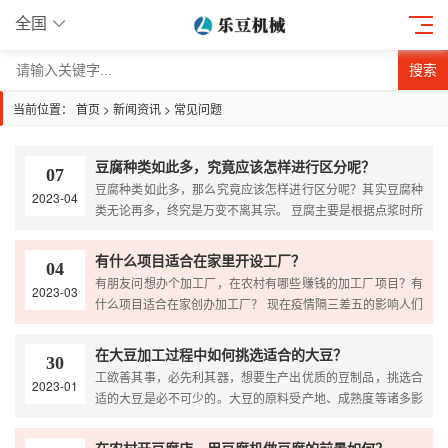
全国
搜索
当前位置：
首页
>
新闻资讯
>
常见问题
豆腐种类如此多，究竟应该怎样进行区分呢？
07
豆腐种类如此多，那么究竟应该怎样进行区分呢？其实豆腐种
2023-04
类无论再多，终究是万变不离其宗。 豆腐主要是根据点浆时所
添加的凝固剂不同、点浆手法不同而进行区分的。 常见...
有什么项目适合在家里开设工厂？
04
有朋友问想办个加工厂，在农村有哪些赚钱的加工厂项目？有
2023-03
什么项目适合在家创办加工厂？ 现在疫情隔三差五的影响人们
的正常上班、打工，遇到疫情严重的时候，常常这个月就...
在大豆加工过程中如何挑选适合的大豆？
30
工欲善其事，必先利其器，想要生产出优质的豆制品，挑选合
2023-01
适的大豆是必不可少的。大豆的原料受产地、成熟度等诸多影
响，想要挑选一款好的原料并不容易。今天上海旺欣就来告...