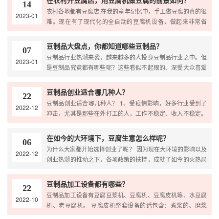
在农村开豆腐店，用豆腐机做豆腐的前景如何？
14
农村各地都有豆腐店,在我的童年记忆中，手工做豆腐的真的很
2023-01
难。现在有了现代化的全自动的豆腐机设备，做起来非常省
力。农村加工豆腐的前景真的很好，我附近的村子里有一家...
豆制品大盘点，你都知道哪些豆制品？
07
豆制品行业热潮来袭，越来越多的人投身豆制品行业之中。但
2023-01
是豆制品究竟都有哪些呢？这些看似不起眼的、深受大众喜爱
的、意想不到的都是豆制品你敢信吗？豆制品种类有哪些？...
豆制品创业适合哪几种人？
22
豆制品创业适合哪几种人？ 1、受疫情影响，好多行业受到了
2022-12
冲击，尤其是那些在外打工的人，工作不稳定、收入不稳定。
2、年龄大了，可是生活压力也不小，想要给孩子们分...
在如今的大环境下，豆腐生意怎么样呢？
06
为什么大家都开始选择创业了呢？ 因为现在大环境的影响以及
2022-12
创业热潮的推动之下，各项政策的扶持，成就了如今的火热局
面。 在这里，向大家介绍一个大生意，几元一块的小豆...
豆制品加工设备都有哪些？
22
豆制品加工设备有豆腐豆浆机、豆腐机、豆腐皮机等、水豆腐
2022-10
机、老豆腐机。 豆腐皮机整套设备的话包含：煮浆的、磨浆
的、成型的、压皮的、扒皮的，当然有些用户也需要的是上...